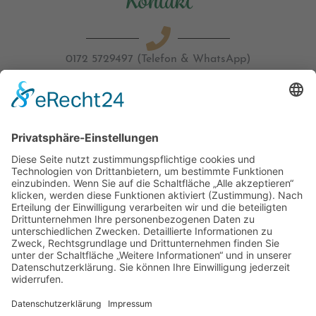
Kontakt
0172 5729497 (Telefon & WhatsApp)
info@schlueters-hofverkauf.de
Öffnungszeiten
Betriebsferien 20.07.-06.08.26
Ab 07.08.26 geöffnet
Mo 10-17 Uhr
Di Geschlossen
Mi-Fr 9-18 Uhr