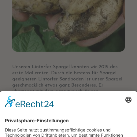
Unseren Lintorfer Spargel konnten wir 2019 das
erste Mal ernten. Durch die bestens für Spargel
geeigneten Lintorfer Sandböden ist unser Spargel
geschmacklich etwas ganz Besonderes. Er
überzeugt mit dem ganz typisch, feinen
Spargelgeschmack ohne auch nur annähernd bitter
zu schmecken. Nach dem Kochen sind die feinen
Stangen butterzart und keineswegs holzig.
Selbstverständlich bauen wir neben weißem auch
den immer beliebter werdenden, grünen Spargel
an. Der Spargel wird täglich frisch und mit großer
Sorgfalt ausschließlich per Hand gestochen. Nach