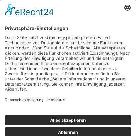
Anfahrt
Schlüters Hofverkauf
Thunesweg 81
40885 Ratingen
Kontakt
0172 5729497 (Telefon & WhatsApp)
info@schlueters-hofverkauf.de