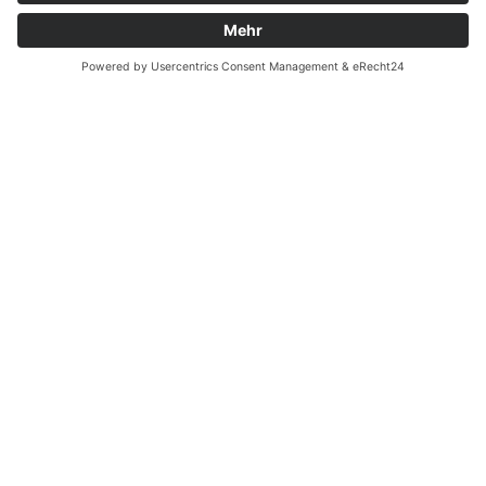
Öffnungszeiten
Betriebsferien 20.07.-06.08.26
Ab 07.08.26 geöffnet
Mo 10-17 Uhr
Di Geschlossen
Mi-Fr 9-18 Uhr
Sa 9-14 Uhr
So- und Feiertag Geschlossen
Impressum
Datenschutzerklärung
© 2026 All Rights Reserved | Schlüters Hofverkauf